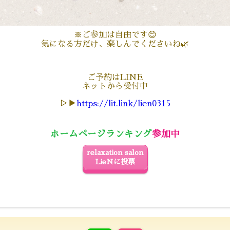
※ご参加は自由です😊
気になる方だけ、楽しんでくださいね🌿
ご予約はLINE
ネットから受付中
▷▶
https://lit.link/lien0315
ホームページ
ランキング
参加中
relaxation salon
LieNに投票