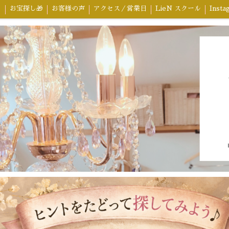
ラ
お宝探し🎁
お客様の声
アクセス／営業日
LieN スクール
Insta